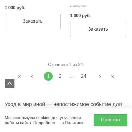
лазерная
1 000 руб.
1 000 руб.
Заказать
Заказать
Страница 1 из 24
1
2
...
24
Уход в мир иной — непостижимое событие для
ныне живущих. Поэтому этот переход
Мы используем cookies для улучшения
Понятно
сопровождается определенными ритуалами.
работы сайта. Подробнее — в Политике
Символизм действий отражает пожелания и