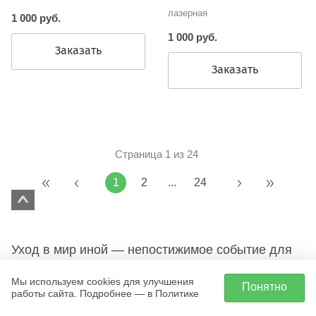
лазерная
1 000 руб.
1 000 руб.
Заказать
Заказать
Страница 1 из 24
1
2
...
24
Уход в мир иной — непостижимое событие для
ныне живущих. Поэтому этот переход
Мы используем cookies для улучшения
Понятно
сопровождается определенными ритуалами.
работы сайта. Подробнее — в Политике
Символизм действий отражает пожелания и