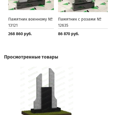
Памятник военному №
Памятник с розами №
П
13121
12635
№
268 860 руб.
86 870 руб.
1
Просмотренные товары