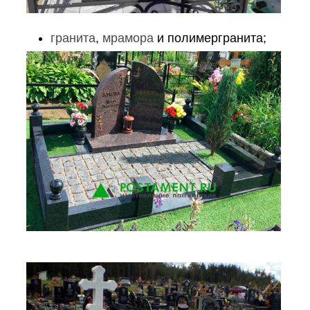
гранита
,
мрамора
и полимергранита;