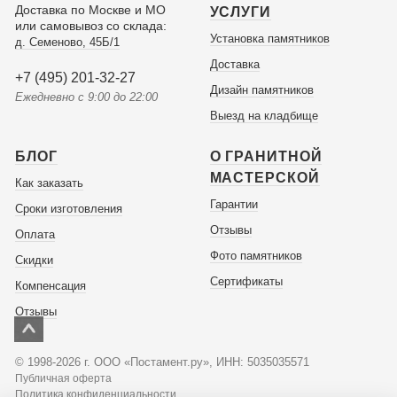
Ни
Доставка по Москве и МО
УСЛУГИ
ор
или самовывоз со склада:
Установка памятников
д. Семеново, 45Б/1
иск
Доставка
отд
+7 (495) 201-32-27
Ива
Дизайн памятников
Ежедневно с 9:00 до 22:00
дей
Выезд на кладбище
ср
де
БЛОГ
О ГРАНИТНОЙ
вам
МАСТЕРСКОЙ
Как заказать
от
Гарантии
Сроки изготовления
Ра
Отзывы
Оплата
До
Фото памятников
сен
Скидки
цок
Сертификаты
Компенсация
ту
Отзывы
Чи
© 1998-2026 г. ООО «Постамент.ру», ИНН: 5035035571
Публичная оферта
Политика конфиденциальности