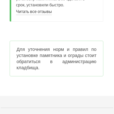
срок, установили быстро.
До
Бы
Читать все отзывы
не
мол
Вы
Нат
уст
нах
Для уточнения норм и правил по
я в
установке памятника и ограды стоит
из
обратиться в администрацию
по
кладбища
.
пр
ко
дл
при
до
раб
не