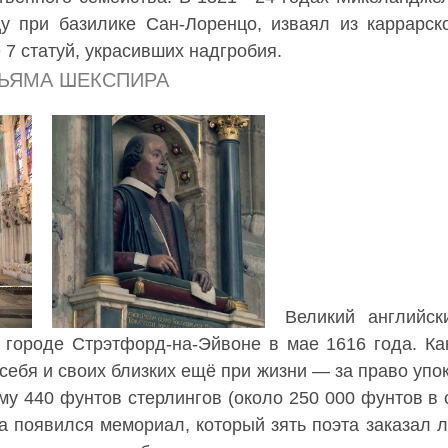
 при базилике Сан-Лоренцо, изваял из каррарск
 7 статуй, украсивших надгробия.
ЬЯМА ШЕКСПИРА
Великий английс
городе Стрэтфорд-на-Эйвоне в мае 1616 года. Ка
себя и своих близких ещё при жизни — за право упо
у 440 фунтов стерлингов (около 250 000 фунтов в 
ма появился мемориал, который зять поэта заказал 