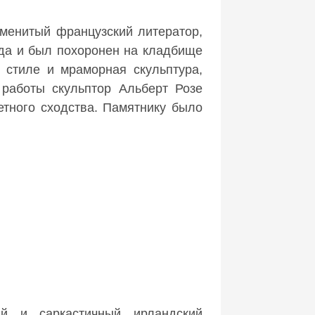
менитый французский литератор,
ода и был похоронен на кладбище
 стиле и мраморная скульптура,
 работы скульптор Альберт Розе
тного сходства. Памятнику было
ый и саркастичный ирландский