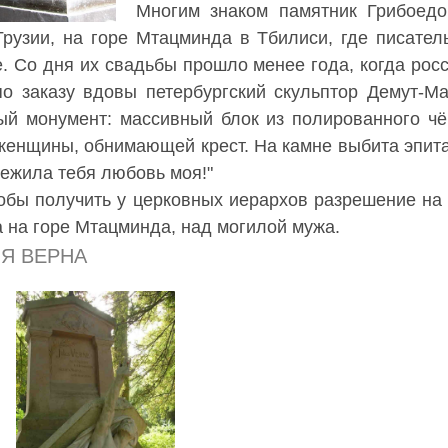
Многим знаком памятник Грибоедо
Грузии, на горе Мтацминда в Тбилиси, где писате
. Со дня их свадьбы прошло менее года, когда росс
по заказу вдовы петербургский скульптор Демут-М
ый монумент: массивный блок из полированного чё
женщины, обнимающей крест. На камне выбита эпита
режила тебя любовь моя!"
тобы получить у церковных иерархов разрешение на 
 на горе Мтацминда, над могилой мужа.
Я ВЕРНА