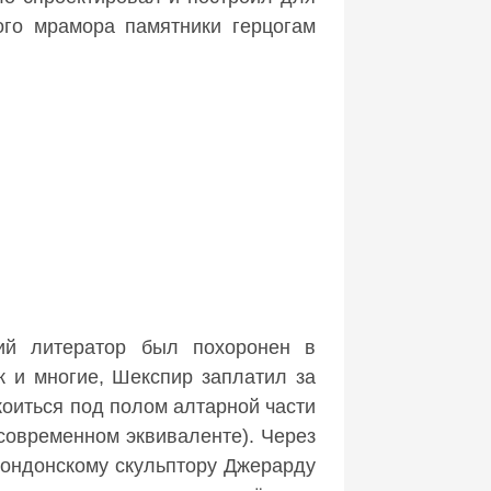
ого мрамора памятники герцогам
кий литератор был похоронен в
к и многие, Шекспир заплатил за
коиться под полом алтарной части
современном эквиваленте). Через
лондонскому скульптору Джерарду