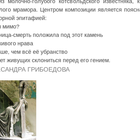
з молочно-голубого котсвольдского известняка, 
лого мрамора. Центром композиции является поясна
ворной эпитафией:
ы мимо?
тница-смерть положила под этот камень
живого нрава
ше, чем всё её убранство
яет живущих склониться перед его гением.
КСАНДРА ГРИБОЕДОВА