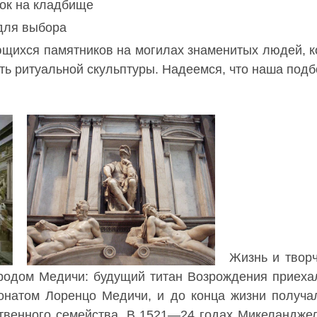
ток на кладбище
 для выбора
ющихся памятников на могилах знаменитых людей, 
ь ритуальной скульптуры. Надеемся, что наша подб
Жизнь и твор
родом Медичи: будущий титан Возрождения приехал
онатом Лоренцо Медичи, и до конца жизни получа
ственного семейства. В 1521—24 годах Микеландже