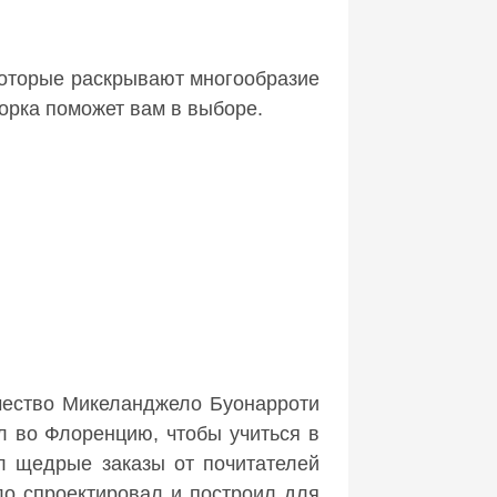
которые раскрывают многообразие
орка поможет вам в выборе.
чество Микеланджело Буонарроти
 во Флоренцию, чтобы учиться в
л щедрые заказы от почитателей
ло спроектировал и построил для