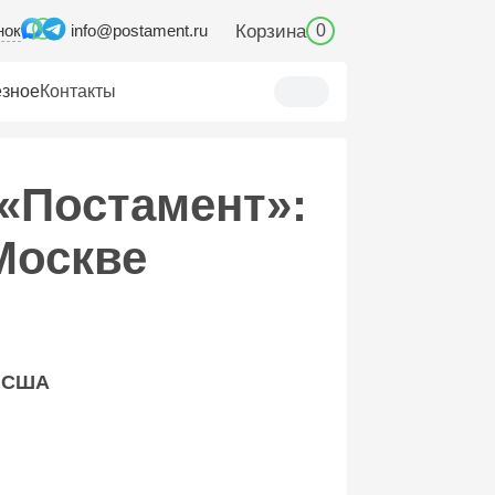
нок
Корзина
info@postament.ru
0
зное
Контакты
 «Постамент»:
Москве
 США