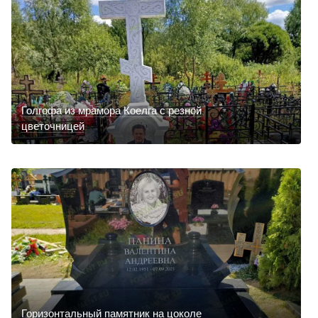
Голгофа из мрамора Коелга с резной
цветочницей
Горизонтальный памятник на цоколе