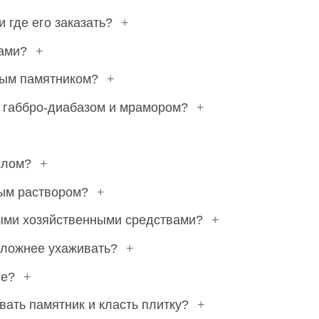
и где его заказать?
+
дами?
+
ным памятником?
+
, габбро-диабазом и мрамором?
+
аслом?
+
ым раствором?
+
ыми хозяйственными средствами?
+
сложнее ухаживать?
+
ле?
+
вать памятник и класть плитку?
+