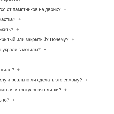
ся от памятников на двоих?
+
частка?
+
ложить?
+
открытый или закрытый? Почему?
+
не украли с могилы?
+
могиле?
+
илу и реально ли сделать это самому?
+
нитная и тротуарная плитки?
+
льно?
+