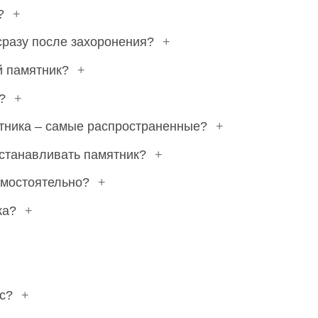
»?
+
сразу после захоронения?
+
й памятник?
+
е?
+
ятника – самые распространенные?
+
устанавливать памятник?
+
амостоятельно?
+
ика?
+
кс?
+