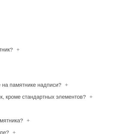
етник?
+
 на памятнике надписи?
+
к, кроме стандартных элементов?
+
амятника?
+
кле?
+