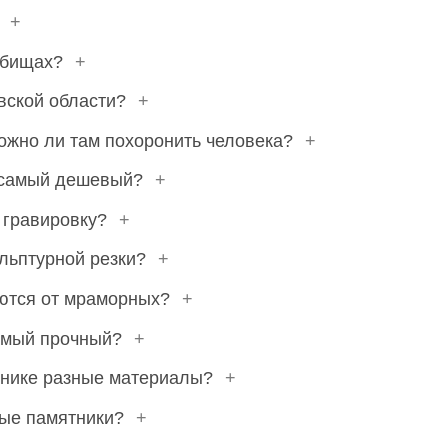
?
+
адбищах?
+
вской области?
+
можно ли там похоронить человека?
+
– самый дешевый?
+
 гравировку?
+
ульптурной резки?
+
аются от мраморных?
+
самый прочный?
+
тнике разные материалы?
+
ные памятники?
+