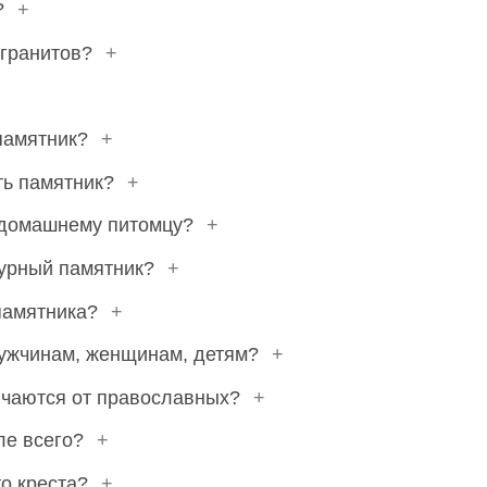
?
+
 гранитов?
+
памятник?
+
ть памятник?
+
ь домашнему питомцу?
+
гурный памятник?
+
 памятника?
+
мужчинам, женщинам, детям?
+
ичаются от православных?
+
ле всего?
+
то креста?
+