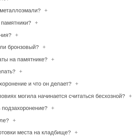
т металлоэмали?
+
е памятники?
+
ения?
+
или бронзовый?
+
даты на памятнике?
+
елать?
+
ахоронение и что он делает?
+
словиях могила начинается считаться бесхозной?
+
ь подзахоронение?
+
иле?
+
отовки места на кладбище?
+