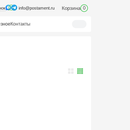
нок
Корзина
info@postament.ru
0
зное
Контакты