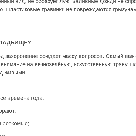
енный вид, не образует луж. Заливные дожди не спр
ию. Пластиковые травинки не повреждаются грызуна
КЛАДБИЩЕ?
д захоронение рождает массу вопросов. Самый важн
 внимание на вечнозелёную, искусственную траву. П
д живыми.
все времена года;
горают;
 насекомые;