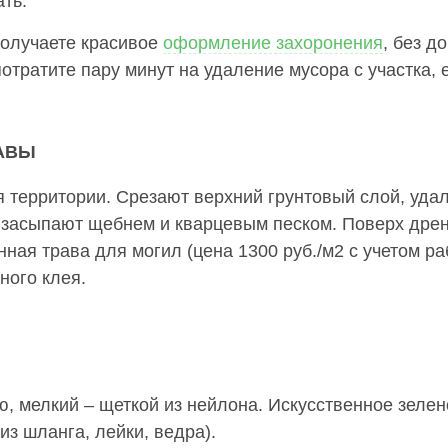
ть.
получаете красивое
оформление захоронения
, без д
тратите пару минут на удаление мусора с участка, е
АВЫ
 территории. Срезают верхний грунтовый слой, удал
и засыпают щебнем и кварцевым песком. Поверх дре
ная трава для могил (цена 1300 руб./м2 с учетом р
ного клея.
, мелкий – щеткой из нейлона. Искусственное зелен
з шланга, лейки, ведра).