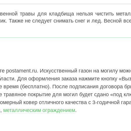
твенной травы для кладбища нельзя чистить мета
к. Также не следует снимать снег и лед. Весной все
те postament.ru. Искусственный газон на могилу мож
бласти. Для оформления заказа нажмите кнопку «Выз
е время (бесплатно). После подписания договора б
ое травяное покрытие для могил будет сдано «под к
омерный ковер отличного качества с 3-годичной гар
м,
металлическим ограждением
.