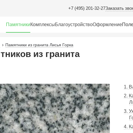
Заказать зво
+7 (495) 201-32-27
Памятники
Комплексы
Благоустройство
Оформление
Поле
Памятники из гранита Лисья Горка
тников из гранита
1. 
2. 
Л
3. У
Г
4. 