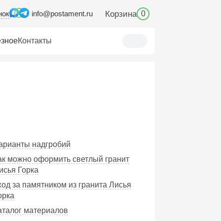
нок
Корзина
info@postament.ru
0
зное
Контакты
Варианты надгробий
Как можно оформить светлый гранит
исья Горка
ход за памятником из гранита Лисья
орка
Каталог материалов