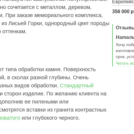
Европейс
о сочетается с металлом, деревом,
356 000 р
и. При заказе мемориального комплекса,
 из Лисьей Горки, однородный цвет породы
Отзыв
 оттенкам.
Надежда
Натал
30 августа 2025 г.в деревне Полтево ваша фирма
Хочу поб
произвела работы по установке ограды и укладке
изготовл
плитки с бордюром. Работу выполнили Ткачик
срок, ус
Владимир Николанвич и Завьялов Сергей. Во время
Читать в
работы мастера проявили профессионализм,
т типа обработки камня. Поверхность
смекалку, творческий подход, дали полезные
й, в сколах разной глубины. Очень
советы.работу выполнили в срок без задержек.
азных видов обработки.
Стандартный
Показали себя как любящие свою работу и людей
для которых выполнили заказ. Выражаем им
и сторон изделие. По желанию клиента на
благодарность и просим руководство отметить
 дополнив ее пилеными или
грамотную работу своих мастеров. Будем
мотрятся вставки из гранита контрастных
рекомендовать вашу фирму.
Читать все отзывы
новатого
или глубокого черного.