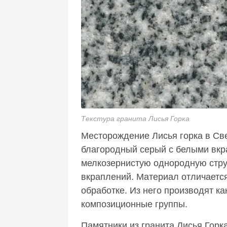
Текстура гранита Лисья Горка
Месторождение Лисья горка в Све
благородный серый с белыми вкр
мелкозернистую однородную стру
вкраплений. Материал отличаетс
обработке. Из него производят ка
композиционные группы.
Памятники из гранита Лисья Горк