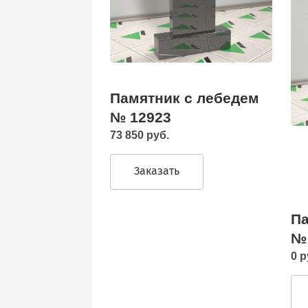
Памятник с лебедем
№ 12923
73 850 руб.
Заказать
Па
№
0 р