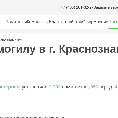
Заказать зво
+7 (495) 201-32-27
Памятники
Комплексы
Благоустройство
Оформление
Поле
аснознаменск
могилу в г. Краснозна
астерская
установила
2 900
памятников,
950
оград,
4