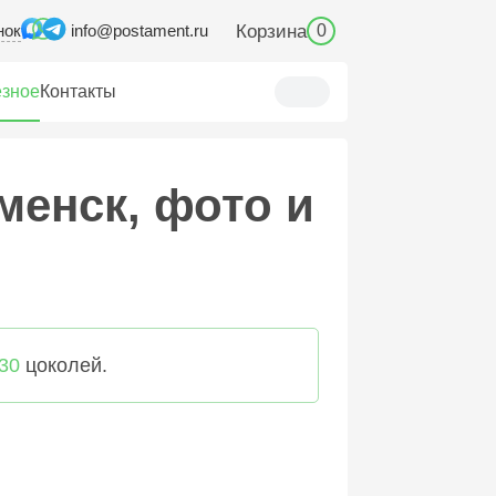
нок
Корзина
info@postament.ru
0
зное
Контакты
менск, фото и
30
цоколей.