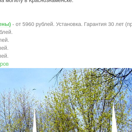
а могилу в Краснознаменске:
ены)
- от 5960 рублей. Установка. Гарантия 30 лет (п
ублей.
лей.
лей.
лей.
аров