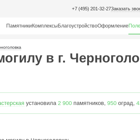
Заказать зво
+7 (495) 201-32-27
Памятники
Комплексы
Благоустройство
Оформление
Поле
ноголовка
огилу в г. Черноголо
астерская
установила
2 900
памятников,
950
оград,
4