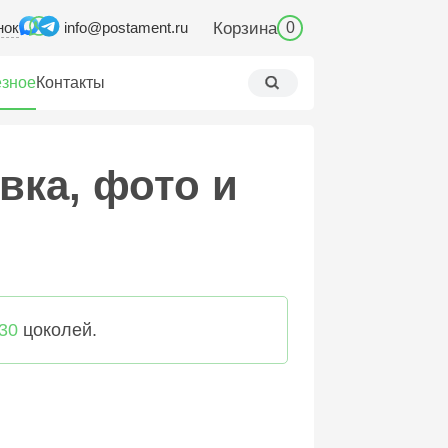
нок
Корзина
info@postament.ru
0
зное
Контакты
вка, фото и
30
цоколей.