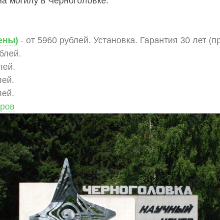
а могилу в Черноголовке:
ены)
- от 5960 рублей. Установка. Гарантия 30 лет (п
ублей.
лей.
лей.
лей.
аров