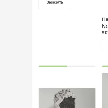
Заказать
Па
№
0 р