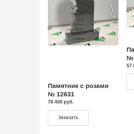
Па
№
57 
Памятник с розами
№ 12631
76 400 руб.
Заказать