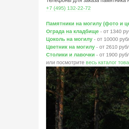
Телефоны для заказа памятника н
+7 (495) 132-22-72
Памятники на могилу (фото и ц
Ограда на кладбище
- от 1340 р
Цоколь на могилу
- от 10000 руб
Цветник на могилу
- от 2610 руб
Столики и лавочки
- от 1900 руб
или посмотрите
весь каталог тов