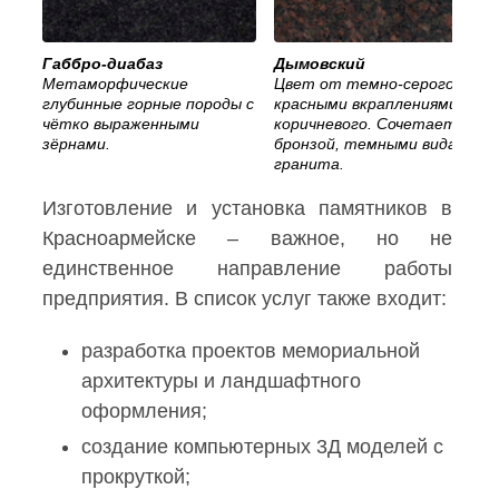
Габбро-диабаз
Дымовский
Метаморфические
Цвет от темно-серого с
глубинные горные породы с
красными вкраплениями, до
чётко выраженными
коричневого. Сочетается с
зёрнами.
бронзой, темными видами
гранита.
Изготовление и установка памятников в
Красноармейске – важное, но не
единственное направление работы
предприятия. В список услуг также входит:
разработка проектов мемориальной
архитектуры и ландшафтного
оформления;
создание компьютерных 3Д моделей с
прокруткой;