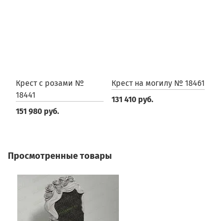
Крест с розами №
Крест на могилу № 18461
К
18441
131 410 руб.
2
151 980 руб.
Просмотренные товары