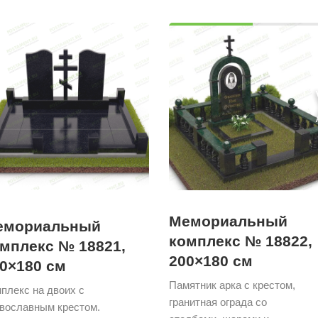
Мемориальный
емориальный
комплекс № 18822,
мплекс № 18821,
200×180 см
0×180 см
Памятник арка с крестом,
плекс на двоих с
гранитная ограда со
вославным крестом.