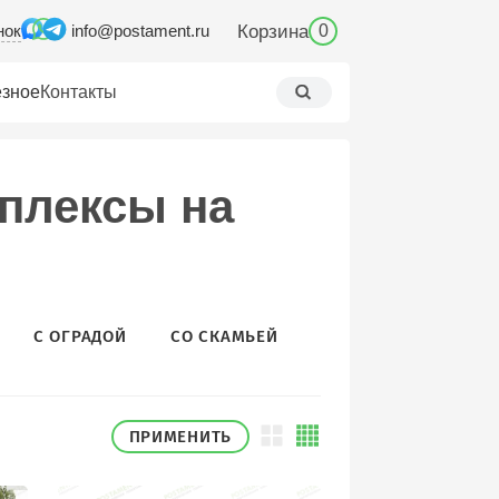
нок
Корзина
info@postament.ru
0
зное
Контакты
плексы на
С ОГРАДОЙ
СО СКАМЬЕЙ
УГЛОВОЙ
СО СТ
ПРИМЕНИТЬ