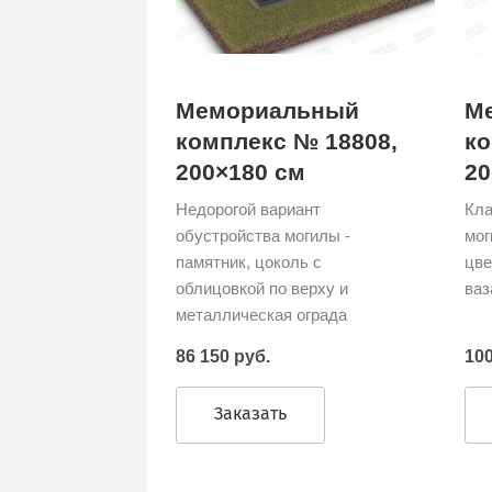
Мемориальный
М
комплекс № 18808,
ко
200×180 см
20
Недорогой вариант
Кла
обустройства могилы -
мог
памятник, цоколь с
цве
облицовкой по верху и
ваз
металлическая ограда
86 150 руб.
100
Заказать