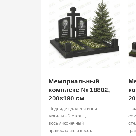
Мемориальный
М
комплекс № 18802,
ко
200×180 см
20
Подойдет для двойной
Пам
могилы - 2 стелы,
сем
восьмиконечный
сте
православный крест.
гра