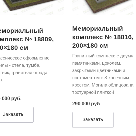
Мемориальный
емориальный
комплекс № 18816,
мплекс № 18809,
200×180 см
0×180 см
Гранитный комплекс с двумя
ссическое оформление
памятниками, цоколем,
илы - стела, тумба,
закрытыми цветниками и
тник, гранитная ограда,
постаментом с 8-конечным
а.
крестом. Могила облицована
тротуарной плиткой
 000 руб.
290 000 руб.
Заказать
Заказать