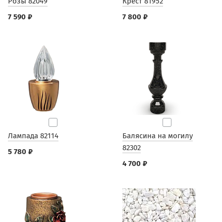
Розы 82049
Крест 81952
7 590 ₽
7 800 ₽
Лампада 82114
Балясина на могилу
82302
5 780 ₽
4 700 ₽