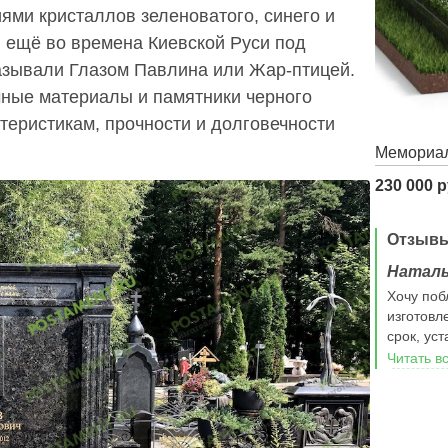
ями кристаллов зеленоватого, синего и
 ещё во времена Киевской Руси под
азывали Глазом Павлина или Жар-птицей.
чные материалы и памятники черного
теристикам, прочности и долговечности
Мемориал
230 000 р
Отзыв
Надежда
Натал
30 августа 2025 г.в деревне Полтево ваша фирма
Хочу поб
произвела работы по установке ограды и укладке
изготовл
плитки с бордюром. Работу выполнили Ткачик
срок, ус
Владимир Николанвич и Завьялов Сергей. Во время
Читать в
работы мастера проявили профессионализм,
смекалку, творческий подход, дали полезные
советы.работу выполнили в срок без задержек.
Показали себя как любящие свою работу и людей