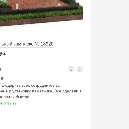
ьный комплекс № 18920
уб.
ы
ья
Сергей
лагодарить всех сотрудников за
Бескрайняя благодарно
ение и установку памятника. Все сделали в
Наталье. ( Эле
тановили быстро.
Николаю( Домодедово),
настолько комфортно, ч
се отзывы
тревожно. Вы молодцы!!
Вы, настоящие професс
весь цикл, до установки
находилась в городе Эл