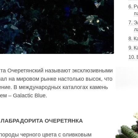
6. 
п
7. 
л
8. 
9. К
10.
ита Очеретянский называют эксклюзивными
иал на мировом рынке настолько высок, что
ние. В международных каталогах камень
м – Galactic Blue.
 ЛАБРАДОРИТА ОЧЕРЕТЯНКА
породы черного цвета с оливковым