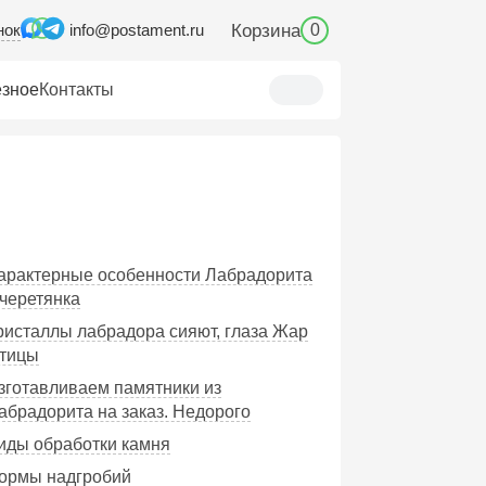
нок
Корзина
info@postament.ru
0
зное
Контакты
Характерные особенности Лабрадорита
черетянка
Кристаллы лабрадора сияют, глаза Жар
тицы
Изготавливаем памятники из
абрадорита на заказ. Недорого
Виды обработки камня
Формы надгробий