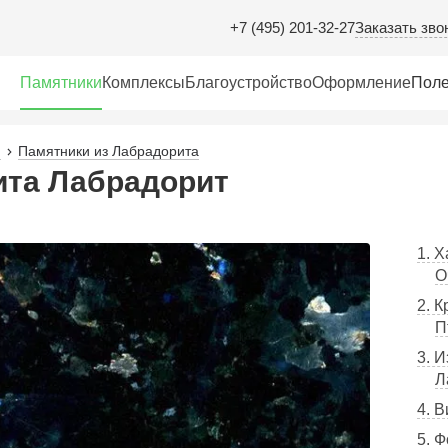
Заказать зво
+7 (495) 201-32-27
Памятники
Комплексы
Благоустройство
Оформление
Поле
Памятники из Лабрадорита
ита Лабрадорит
1. 
О
2. 
П
3. 
Л
4. 
5. 