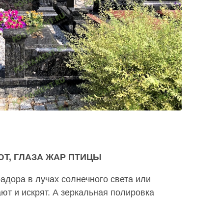
для которых выполнили заказ. Выражаем им
благодарность и просим руководство отметить
грамотную работу своих мастеров. Будем
рекомендовать вашу фирму.
Читать все отзывы
Т, ГЛАЗА ЖАР ПТИЦЫ
адора в лучах солнечного света или
ют и искрят. А зеркальная полировка