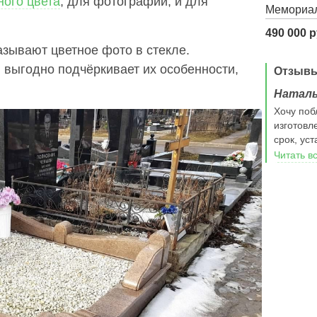
ного цвета
, для фотографии, и для
Мемориал
490 000 р
азывают цветное фото в стекле.
 выгодно подчёркивает их особенности,
Отзыв
Надежда
Натал
30 августа 2025 г.в деревне Полтево ваша фирма
Хочу поб
произвела работы по установке ограды и укладке
изготовл
плитки с бордюром. Работу выполнили Ткачик
срок, ус
Владимир Николанвич и Завьялов Сергей. Во время
Читать в
работы мастера проявили профессионализм,
смекалку, творческий подход, дали полезные
советы.работу выполнили в срок без задержек.
Показали себя как любящие свою работу и людей
для которых выполнили заказ. Выражаем им
благодарность и просим руководство отметить
грамотную работу своих мастеров. Будем
рекомендовать вашу фирму.
Читать все отзывы