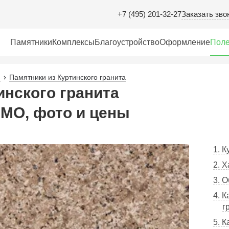
Заказать зво
+7 (495) 201-32-27
Памятники
Комплексы
Благоустройство
Оформление
Поле
Памятники из Куртинского гранита
инского гранита
 МО, фото и цены
1. К
2. 
3. 
4. К
г
5. 