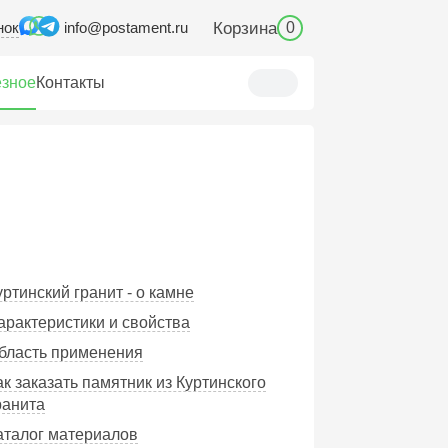
нок
Корзина
info@postament.ru
0
зное
Контакты
уртинский гранит - о камне
Характеристики и свойства
Область применения
ак заказать памятник из Куртинского
ранита
Каталог материалов