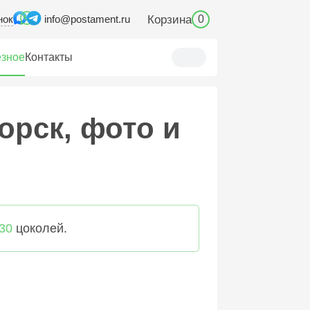
нок
Корзина
info@postament.ru
0
зное
Контакты
орск, фото и
30
цоколей.