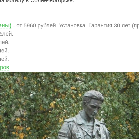
а могилу в Солнечногорске:
ены)
- от 5960 рублей. Установка. Гарантия 30 лет (п
ублей.
лей.
лей.
лей.
аров