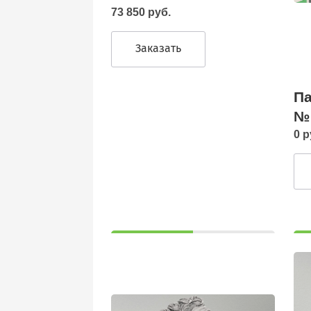
73 850 руб.
Заказать
Па
№
0 р