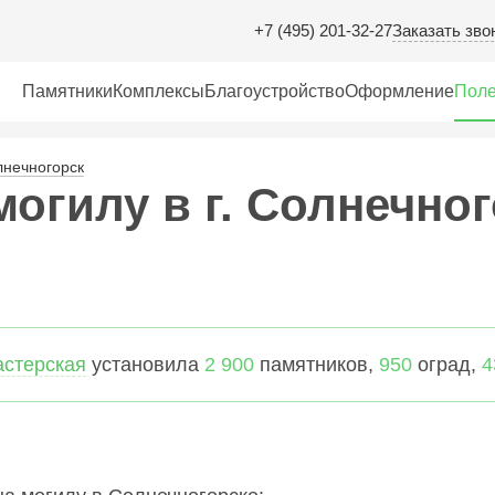
Заказать зво
+7 (495) 201-32-27
Памятники
Комплексы
Благоустройство
Оформление
Поле
нечногорск
могилу в г. Солнечног
астерская
установила
2 900
памятников,
950
оград,
4