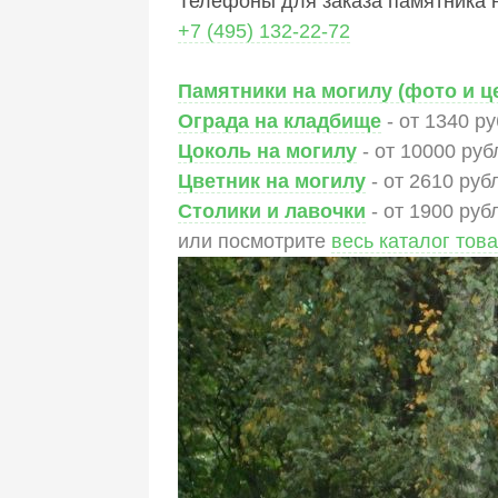
Телефоны для заказа памятника н
+7 (495) 132-22-72
Памятники на могилу (фото и ц
Ограда на кладбище
- от 1340 р
Цоколь на могилу
- от 10000 руб
Цветник на могилу
- от 2610 руб
Столики и лавочки
- от 1900 руб
или посмотрите
весь каталог тов