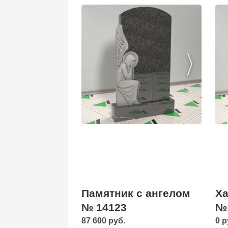
Памятник с ангелом
Ха
№ 14123
№
87 600 руб.
0 р