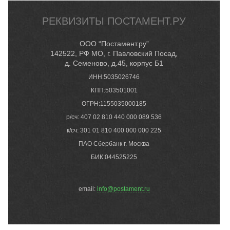
РЕКВИЗИТЫ ПОСТАМЕНТ.РУ
ООО “Постамент.ру”
142522, РФ МО, г. Павловский Посад,
д. Семеново, д.45, корпус Б1
ИНН:5035026746
КПП:503501001
ОГРН:1155035000185
р/сч: 407 02 810 440 000 089 536
к/сч: 301 01 810 400 000 000 225
ПАО Сбербанк г. Москва
БИК:044525225
email:
info@postament.ru