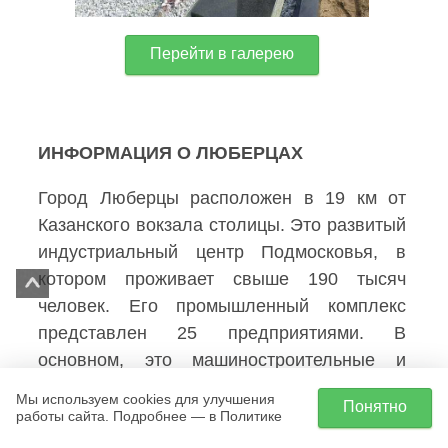
Перейти в галерею
ИНФОРМАЦИЯ О ЛЮБЕРЦАХ
Город Люберцы расположен в 19 км от
Казанского вокзала столицы. Это развитый
индустриальный центр Подмосковья, в
котором проживает свыше 190 тысяч
человек. Его промышленный комплекс
представлен 25 предприятиями. В
основном, это машиностроительные и
металлообрабатывающие производства.
Мы используем cookies для улучшения
Понятно
Самые крупные – вертолетный завод
работы сайта. Подробнее — в Политике
имени Камова, НПК «Точная механика»,