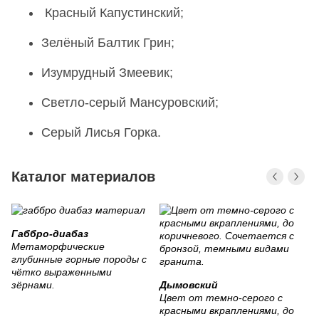
Красный Капустинский;
Зелёный Балтик Грин;
Изумрудный Змеевик;
Светло-серый Мансуровский;
Серый Лисья Горка.
Каталог материалов
К
Габбро-диабаз
Яр
Метаморфические
цв
глубинные горные породы с
не
чётко выраженными
зёрнами.
Дымовский
Цвет от темно-серого с
красными вкраплениями, до