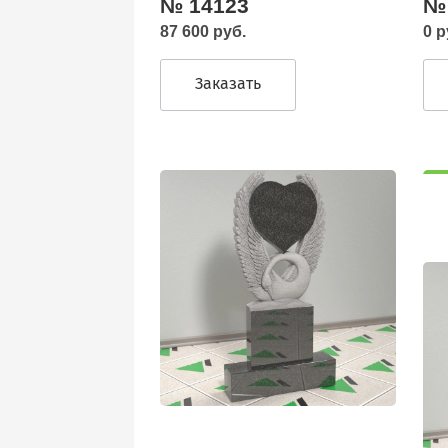
№ 14123
№
87 600 руб.
0 р
Заказать