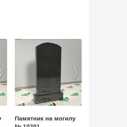
Памятник на могилу
у
№ 10201