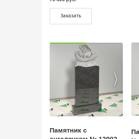
Заказать
Памятник с
Па
ангелочком № 13902