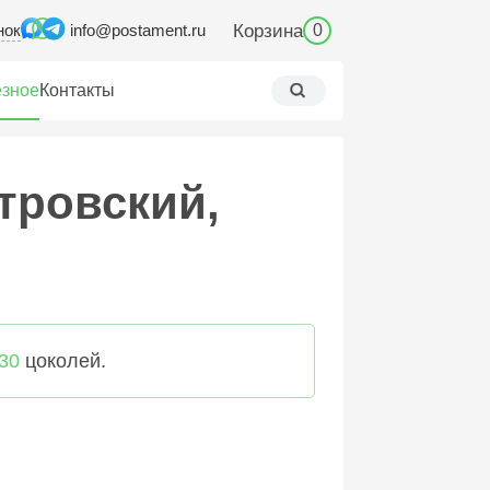
нок
Корзина
info@postament.ru
0
зное
Контакты
етровский,
30
цоколей.