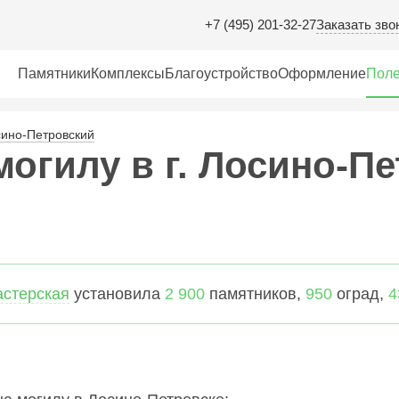
Заказать зво
+7 (495) 201-32-27
Памятники
Комплексы
Благоустройство
Оформление
Поле
ино-Петровский
могилу в г. Лосино-П
астерская
установила
2 900
памятников,
950
оград,
4