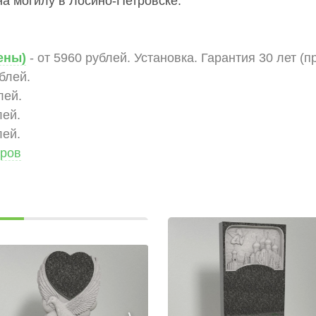
а могилу в Лосино-Петровске:
ены)
- от 5960 рублей. Установка. Гарантия 30 лет (п
ублей.
лей.
лей.
лей.
аров