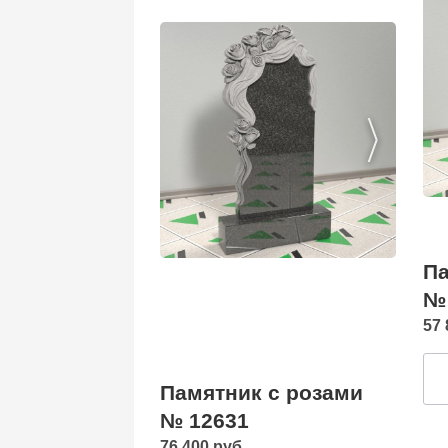
Па
№
57 
Памятник с розами
№ 12631
76 400 руб.