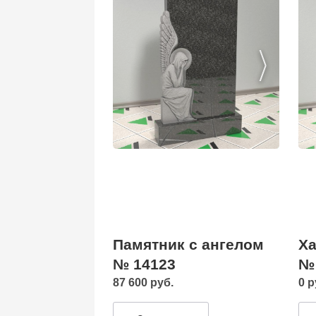
Памятник с ангелом
Ха
№ 14123
№
87 600 руб.
0 р