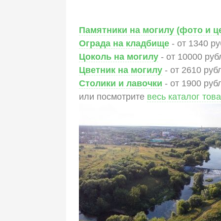
Памятники на могилу (фото и ц
Ограда на кладбище
- от 1340 р
Цоколь на могилу
- от 10000 руб
Цветник на могилу
- от 2610 руб
Столики и лавочки
- от 1900 руб
или посмотрите
весь каталог тов