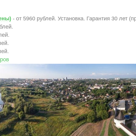
ены)
- от 5960 рублей. Установка. Гарантия 30 лет (п
ублей.
лей.
лей.
лей.
аров