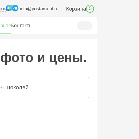
нок
Корзина
info@postament.ru
0
зное
Контакты
 фото и цены.
30
цоколей.