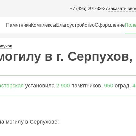
Заказать зво
+7 (495) 201-32-27
Памятники
Комплексы
Благоустройство
Оформление
Поле
рпухов
огилу в г. Серпухов,
астерская
установила
2 900
памятников,
950
оград,
4
а могилу в Серпухове: