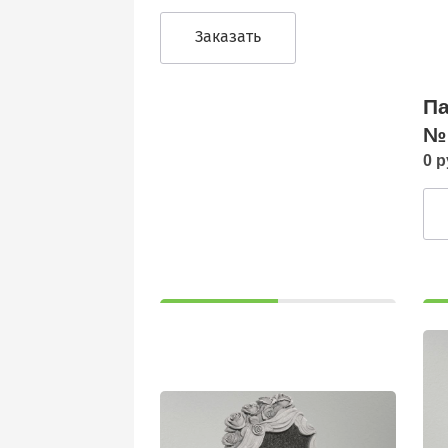
Заказать
Па
№
0 р