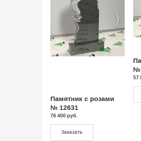
Па
№
57 
Памятник с розами
№ 12631
76 400 руб.
Заказать