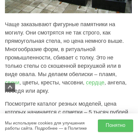
Чаще заказывают фигурные памятники на
могилу. Они смотрятся не так строго, как
прямоугольная стела, но цена немного выше.
Многообразие форм, в ритуальной
промышленности, сбивает с толку. Это не
только стелы со скошенной верхушкой или в
виде овала. Мы делаем обелиски – пламя,
свечи
, цветы, кресты, часовни,
сердце
, ангела,
лебедя или арку.
Посмотрите каталог резных моделей, цена
которых начинается с отметки – 5 тысяч рублей.
Если на фото указана отметка – в наличии, то
Мы используем cookies для улучшения
Понятно
работы сайта. Подробнее — в Политике
вам не придётся ожидать доставки. Такой
обелиск можно быстро установить на могилу.