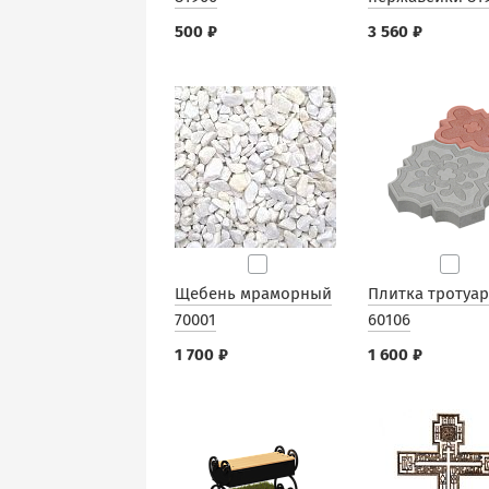
500 ₽
3 560 ₽
Щебень мраморный
Плитка тротуа
70001
60106
1 700 ₽
1 600 ₽