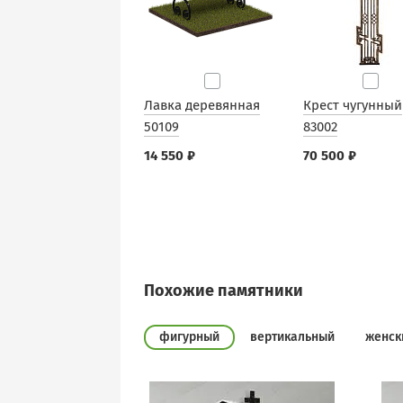
Лавка деревянная
Крест чугунный
50109
83002
14 550 ₽
70 500 ₽
Похожие памятники
фигурный
вертикальный
женск