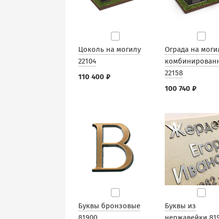
Цоколь на могилу
Ограда на моги
22104
комбинирован
22158
110 400 ₽
100 740 ₽
Буквы бронзовые
Буквы из
81900
нержавейки 81