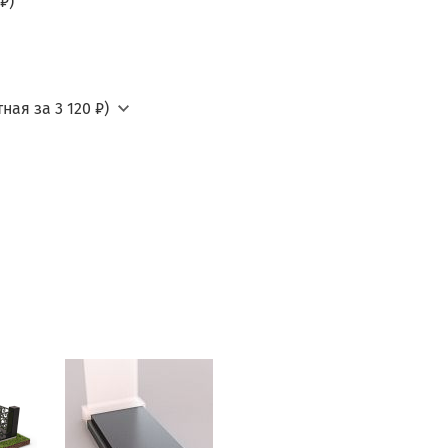
₽)
ная за 3 120 ₽)