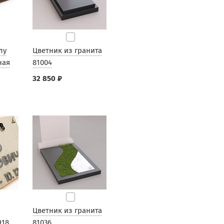
лу
Цветник из гранита
ная
81004
32 850 ₽
Цветник из гранита
918
81036