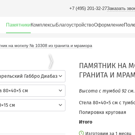
Заказать зво
+7 (495) 201-32-27
Памятники
Комплексы
Благоустройство
Оформление
Поле
ник на могилу № 10308 из гранита и мрамора
ПАМЯТНИК НА М
ГРАНИТА И МРА
арельский Габбро Диабаз
а 80×40×5 см
Высота с тумбой 92 см
Стела 80×40×5 см c тумб
0×15 см
Полировка круговая
Итого
Изготовим за 1 месяц