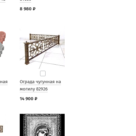
8 980 ₽
рная
Ограда чугунная на
могилу 82926
14 900 ₽