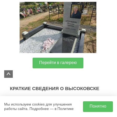
Перейти в галерею
КРАТКИЕ СВЕДЕНИЯ О ВЫСОКОВСКЕ
Небольшой подмосковный городок с 10-
Мы используем cookies для улучшения
Понятно
тысячным населением расположен в
работы сайта. Подробнее — в Политике
Клинском районе, в 90 километрах от