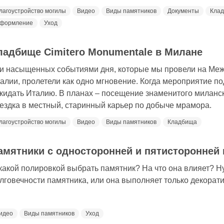
лагоустройство могилы
Видео
Виды памятников
Документы
Кла
формление
Уход
ладбище Cimitero Monumentale в Милане
и насыщенных событиями дня, которые мы провели на Меж
алии, пролетели как одно мгновение. Когда мероприятие по
кидать Италию. В планах – посещение знаменитого миланск
ездка в местный, старинный карьер по добыче мрамора.
лагоустройство могилы
Видео
Виды памятников
Кладбища
амятники с односторонней и пятисторонней
какой полировкой выбрать памятник? На что она влияет? Н
лговечности памятника, или она выполняет только декора
идео
Виды памятников
Уход