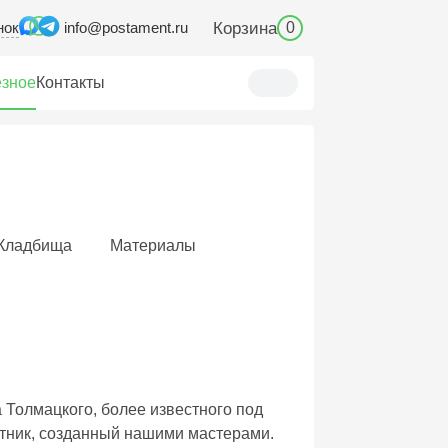
нок
Корзина
info@postament.ru
0
зное
Контакты
Кладбища
Материалы
 Толмацкого, более известного под
тник, созданный нашими мастерами.