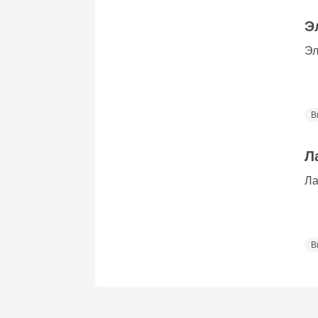
Э
Эл
В
Л
Ла
В