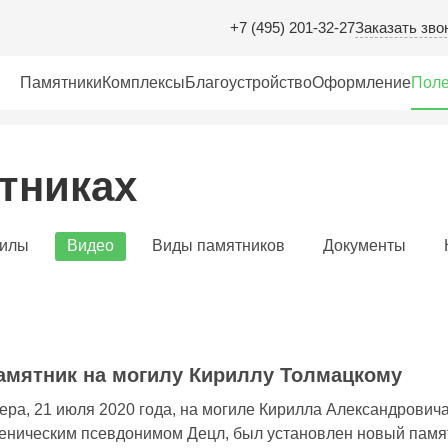
Заказать зво
+7 (495) 201-32-27
Памятники
Комплексы
Благоустройство
Оформление
Поле
тниках
гилы
Видео
Виды памятников
Документы
амятник на могилу Кириллу Толмацкому
ера, 21 июля 2020 года, на могиле Кирилла Александровича
еническим псевдонимом Децл, был установлен новый памя