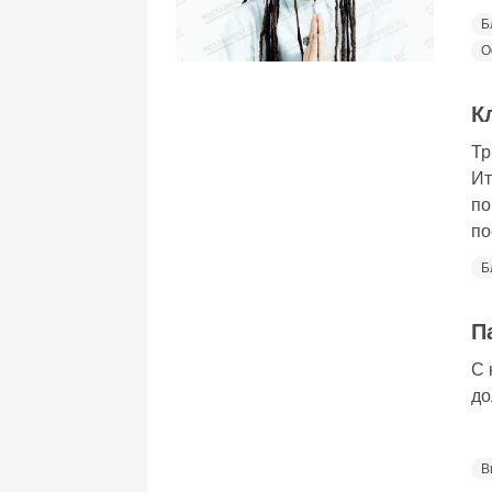
Б
О
К
Тр
Ит
по
по
Б
П
С 
до
В