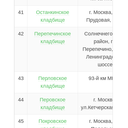
41
Останкинское
г. Москва, ул.
кладбище
Прудовая, д. 11
42
Перепечинское
Солнечнегорский
кладбище
район, по
Перепечино, 32-км
Ленинградского
шоссе
43
Перловское
93-й км МКАД
кладбище
44
Перовское
г. Москва,
кладбище
ул.Кетчерская , д.2
45
Покровское
г. Москва, ул.