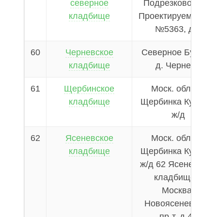
северное
Подрезково пос.,
кладбище
Проектируемый пр
№5363, д.1
60
Черневское
Северное Бутово,
кладбище
д. Чернево
61
Щербинское
Моск. обл. ст.
кладбище
Щербинка Курской
ж/д
62
Ясеневское
Моск. обл. ст.
кладбище
Щербинка Курской
ж/д 62 Ясеневское
кладбище г.
Москва,
Новоясеневский
пр-т, д.46