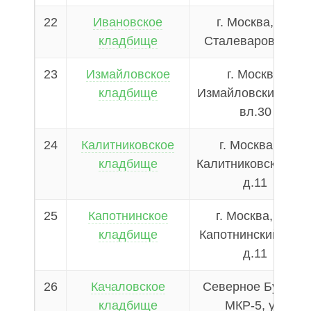
22
Ивановское
г. Москва, ул.
кладбище
Сталеваров, д.30
23
Измайловское
г. Москва,
кладбище
Измайловский пр-д
вл.30
24
Калитниковское
г. Москва, Б.
кладбище
Калитниковский пр.
д.11
25
Капотнинское
г. Москва, 1-й
кладбище
Капотнинский пр-д
д.11
26
Качаловское
Северное Бутово,
кладбище
МКР-5, ул.