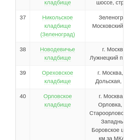
кладбище
шоссе, стр. 16
37
Никольское
Зеленоград,
кладбище
Московский пр-кт
(Зеленоград)
38
Новодевичье
г. Москва,
кладбище
Лужнецкий пр., д. 
39
Ореховское
г. Москва, ул.
кладбище
Дольская, вл.1
40
Орловское
г. Москва, д.
кладбище
Орловка, ул.
Староорловская, п
Западный,
Боровское ш. (4-й
км за МКАД)