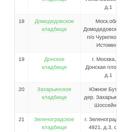
д.1
18
Домодедовское
Моск.обл.,
кладбище
Домодедовский р-н
п/о Чурилково, д.
Истомиха
19
Донское
г. Москва, ул.
кладбище
Донская площадь,
д.1
20
Захарьинское
Южное Бутово,
кладбище
дер. Захарьино, ул
Шоссейная
21
Зеленоградское
г. Зеленоград, пр-д
кладбище
4921, д.3, стр. 1