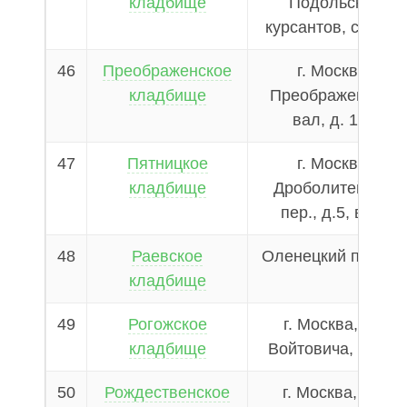
кладбище
Подольских
курсантов, стр. 24
46
Преображенское
г. Москва,
кладбище
Преображенский
вал, д. 17а
47
Пятницкое
г. Москва,
кладбище
Дроболитейный
пер., д.5, вл.3
48
Раевское
Оленецкий пр., д.2
кладбище
49
Рогожское
г. Москва, ул.
кладбище
Войтовича, д.31а
50
Рождественское
г. Москва, 1-я