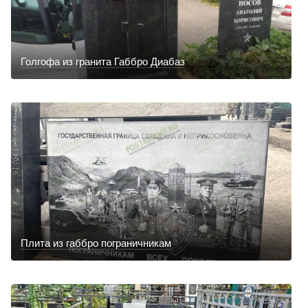
Голгофа из гранита Габбро Диабаз
Плита из габбро пограничникам