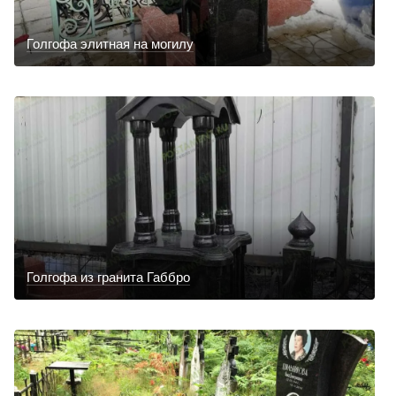
Голгофа элитная на могилу
Голгофа из гранита Габбро