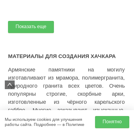
Показать еще
МАТЕРИАЛЫ ДЛЯ СОЗДАНИЯ ХАЧКАРА
Армянские памятники на могилу
изготавливают из мрамора, полимергранита,
природного гранита всех цветов. Очень
популярны строгие, скорбные арки,
изготовленные из чёрного
карельского
габбро. Многие заказывают изысканные,
сложные комбинированные конструкции,
Мы используем cookies для улучшения
Понятно
работы сайта. Подробнее — в Политике
выполненные из нескольких видов гранита