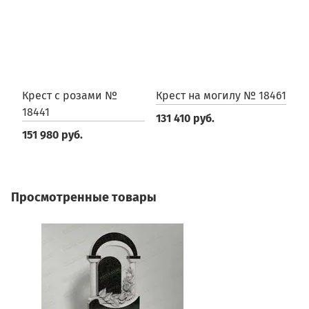
Крест с розами №
Крест на могилу № 18461
К
18441
131 410 руб.
2
151 980 руб.
Просмотренные товары