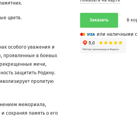
Показать на карте
памятник.
ые цвета.
Заказать
В ко
или наличными с
нак особого уважения и
и, проявленные в боевых
ерекрещенные мечи,
ность защитить Родину.
имволизирует пролитую
лнением мемориала,
и сохраняя память о его