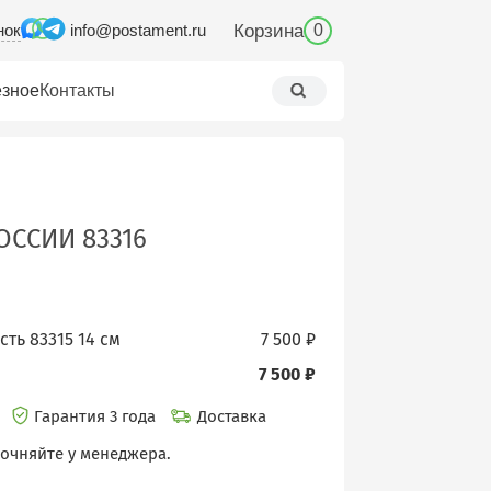
нок
Корзина
info@postament.ru
0
зное
Контакты
ОССИИ 83316
ть 83315 14 см
7 500 ₽
7 500 ₽
и
Гарантия 3 года
Доставка
точняйте у менеджера.