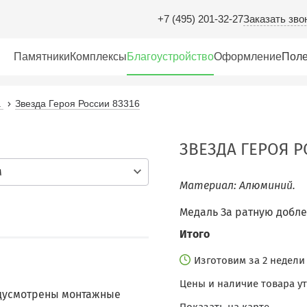
Заказать зво
+7 (495) 201-32-27
Памятники
Комплексы
Благоустройство
Оформление
Поле
а
Звезда Героя России 83316
ЗВЕЗДА ГЕРОЯ Р
м
Материал: Алюминий.
Медаль За ратную доблес
Итого
Изготовим за 2 недел
Цены и наличие товара у
едусмотрены монтажные