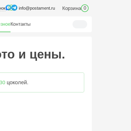
нок
Корзина
info@postament.ru
0
зное
Контакты
ото и цены.
30
цоколей.