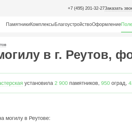
Заказать зво
+7 (495) 201-32-27
Памятники
Комплексы
Благоустройство
Оформление
Поле
тов
огилу в г. Реутов, ф
астерская
установила
2 900
памятников,
950
оград,
4
а могилу в Реутове: