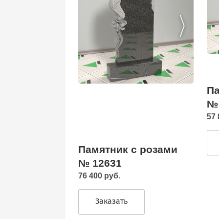
Па
№
57 
Памятник с розами
№ 12631
76 400 руб.
Заказать