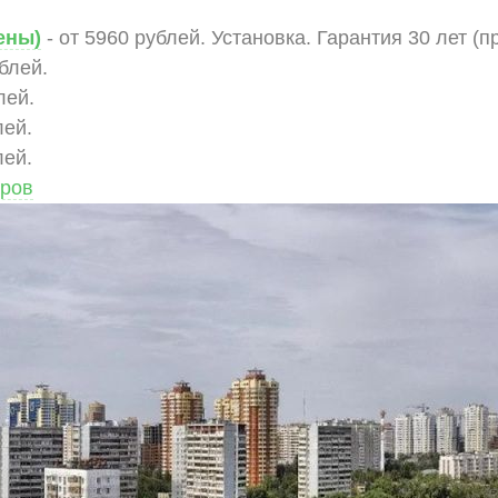
ены)
- от 5960 рублей. Установка. Гарантия 30 лет (п
ублей.
лей.
лей.
лей.
аров