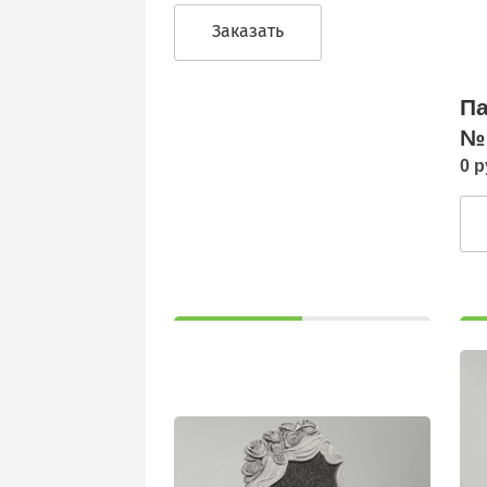
Заказать
Па
№
0 р