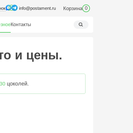
нок
Корзина
info@postament.ru
0
зное
Контакты
то и цены.
30
цоколей.