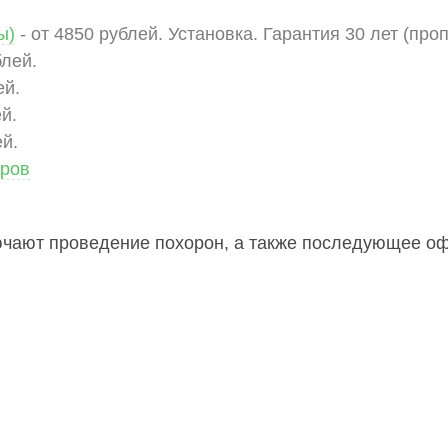
ы)
- от 4850 рублей. Установка. Гарантия 30 лет (про
блей.
ей.
й.
ей.
аров
ючают проведение похорон, а также последующее оф