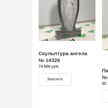
Скульптура ангела
№ 14326
74 600 руб.
Па
№
Заказать
65 