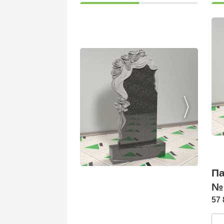
Па
№
57 