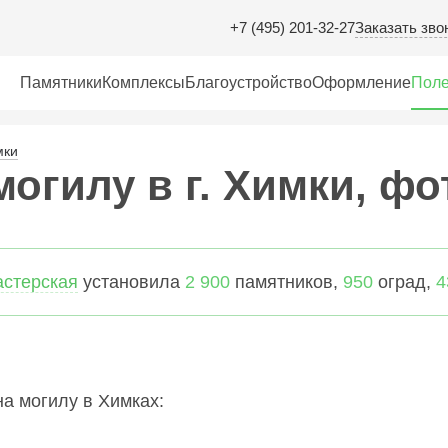
Заказать зво
+7 (495) 201-32-27
Памятники
Комплексы
Благоустройство
Оформление
Поле
мки
огилу в г. Химки, фо
астерская
установила
2 900
памятников,
950
оград,
4
а могилу в Химках: