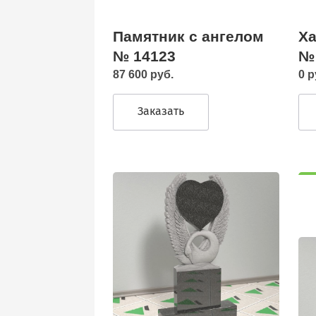
Памятник с ангелом
Ха
№ 14123
№
87 600 руб.
0 р
Заказать