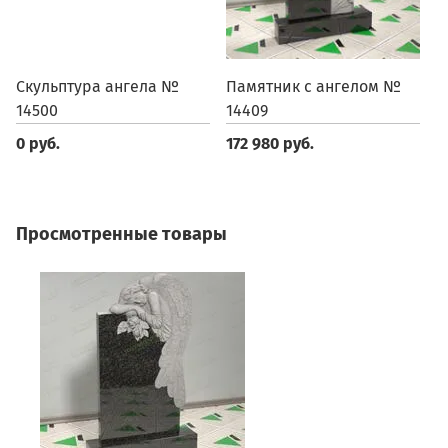
Скульптура ангела №
Памятник с ангелом №
П
14500
14409
1
0 руб.
172 980 руб.
1
Просмотренные товары