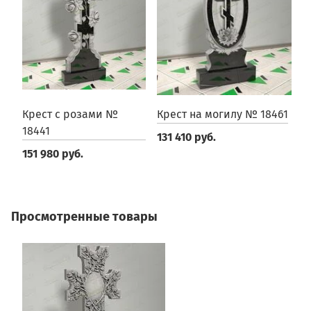
Крест с розами №
Крест на могилу № 18461
К
18441
131 410 руб.
2
151 980 руб.
Просмотренные товары