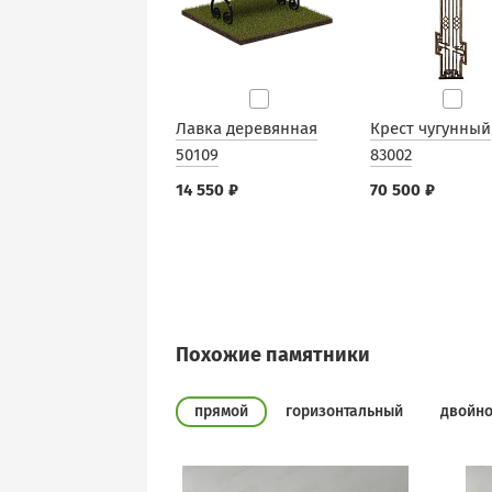
Лавка деревянная
Крест чугунный
50109
83002
14 550 ₽
70 500 ₽
Похожие памятники
прямой
горизонтальный
двойн