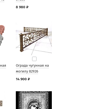
8 980 ₽
рная
Ограда чугунная на
могилу 82926
14 900 ₽