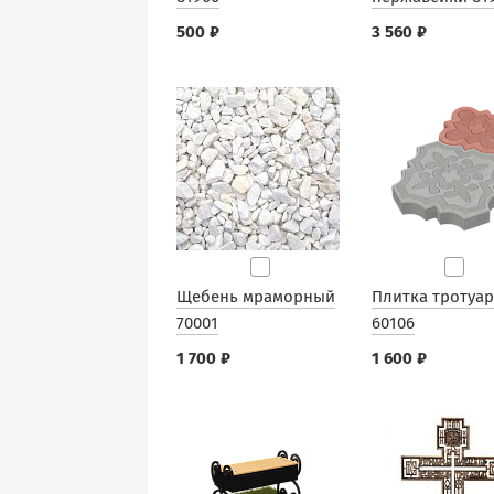
500 ₽
3 560 ₽
Щебень мраморный
Плитка тротуа
70001
60106
1 700 ₽
1 600 ₽