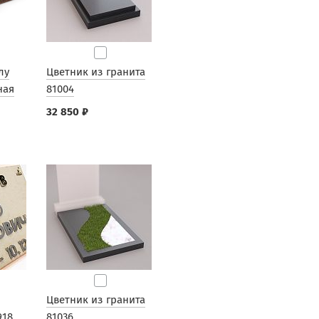
лу
Цветник из гранита
ная
81004
32 850 ₽
Цветник из гранита
918
81036