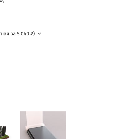
₽)
ная за 5 040 ₽)