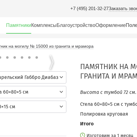
Заказать зво
+7 (495) 201-32-27
Памятники
Комплексы
Благоустройство
Оформление
Поле
ник на могилу № 15000 из гранита и мрамора
ПАМЯТНИК НА М
ГРАНИТА И МРА
арельский Габбро Диабаз
а 60×80×5 см
Высота с тумбой 72 см
Стела 60×80×5 см c тумб
0×15 см
Полировка круговая
Итого
Изготовим за 1 месяц