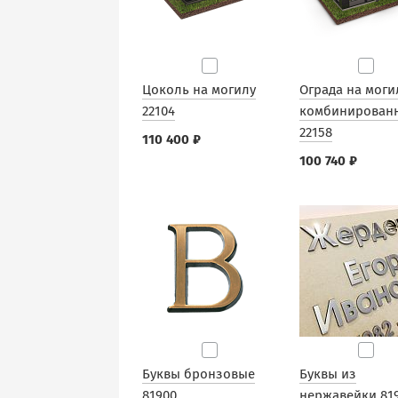
Цоколь на могилу
Ограда на моги
22104
комбинирован
22158
110 400 ₽
100 740 ₽
Буквы бронзовые
Буквы из
81900
нержавейки 81