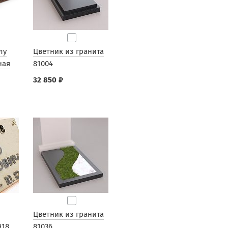
лу
Цветник из гранита
ная
81004
32 850 ₽
Цветник из гранита
918
81036