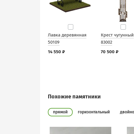
Лавка деревянная
Крест чугунный
50109
83002
14 550 ₽
70 500 ₽
Похожие памятники
прямой
горизонтальный
двойн