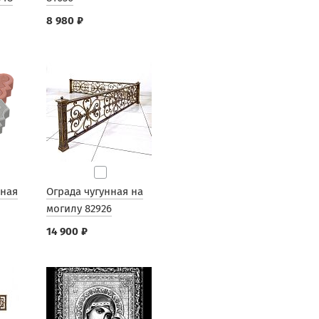
8 980 ₽
рная
Ограда чугунная на
могилу 82926
14 900 ₽