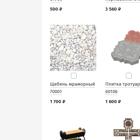
500 ₽
3 560 ₽
Щебень мраморный
Плитка тротуа
70001
60106
1 700 ₽
1 600 ₽