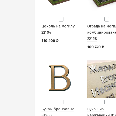
Цоколь на могилу
Ограда на моги
22104
комбинирован
22158
110 400 ₽
100 740 ₽
Буквы бронзовые
Буквы из
81900
нержавейки 81