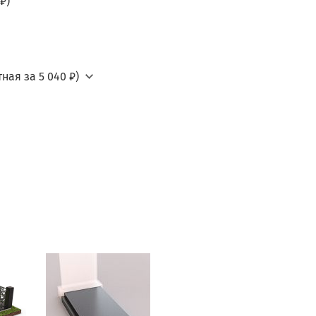
₽)
ная за 5 040 ₽)