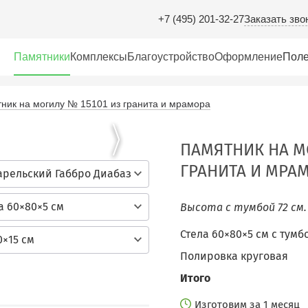
Заказать зво
+7 (495) 201-32-27
Памятники
Комплексы
Благоустройство
Оформление
Поле
ник на могилу № 15101 из гранита и мрамора
ПАМЯТНИК НА МО
ГРАНИТА И МРА
арельский Габбро Диабаз
а 60×80×5 см
Высота с тумбой 72 см
Стела 60×80×5 см c тумб
0×15 см
Полировка круговая
Итого
Изготовим за 1 месяц