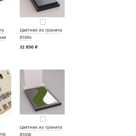
лу
Цветник из гранита
ная
81004
32 850 ₽
Цветник из гранита
918
81036