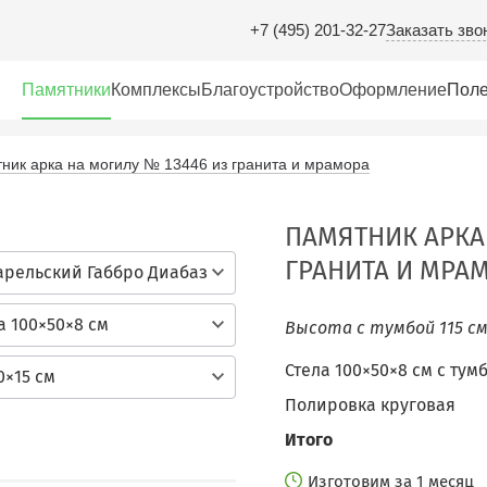
Заказать зво
+7 (495) 201-32-27
Памятники
Комплексы
Благоустройство
Оформление
Поле
ник арка на могилу № 13446 из гранита и мрамора
ПАМЯТНИК АРКА
ГРАНИТА И МРА
арельский Габбро Диабаз
а 100×50×8 см
Высота с тумбой 115 с
Стела 100×50×8 см с тум
0×15 см
Полировка круговая
Итого
Изготовим за 1 месяц