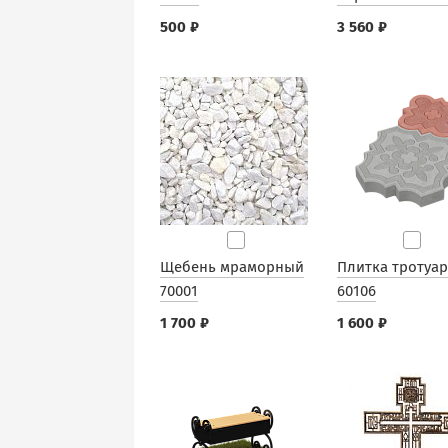
500 ₽
3 560 ₽
Щебень мраморный
Плитка тротуа
70001
60106
1 700 ₽
1 600 ₽