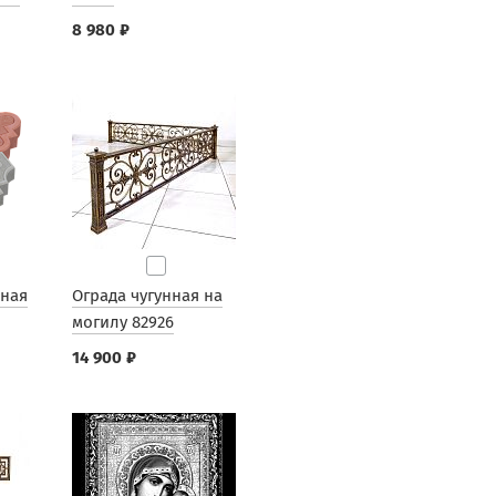
8 980 ₽
рная
Ограда чугунная на
могилу 82926
14 900 ₽