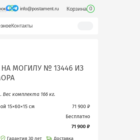
нок
Корзина
info@postament.ru
0
зное
Контакты
 НА МОГИЛУ № 13446 ИЗ
МОРА
м.
Вес комплекта 166 кг.
бой 15×60×15 см
71 900 ₽
бесплатно
71 900 ₽
Гарантия 30 лет
Доставка