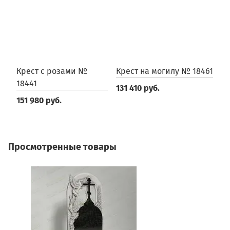
Крест с розами №
Крест на могилу № 18461
К
18441
131 410 руб.
2
151 980 руб.
Просмотренные товары