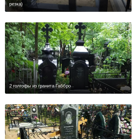
резка)
2 голгофы из гранита Габбро