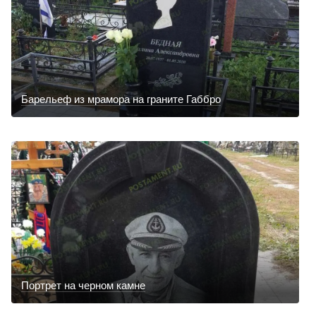
Барельеф из мрамора на граните Габбро
Портрет на черном камне