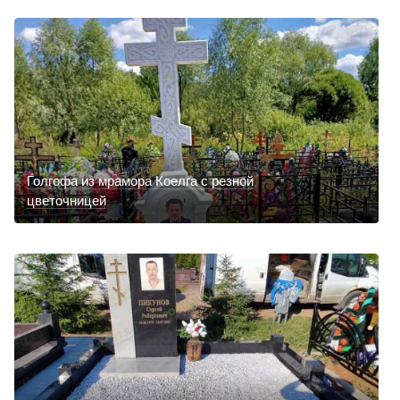
Голгофа из мрамора Коелга с резной
цветочницей