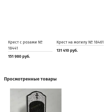
Крест с розами №
Крест на могилу № 18461
К
18441
131 410 руб.
2
151 980 руб.
Просмотренные товары