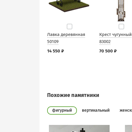
Лавка деревянная
Крест чугунный
50109
83002
14 550 ₽
70 500 ₽
Похожие памятники
фигурный
вертикальный
женск