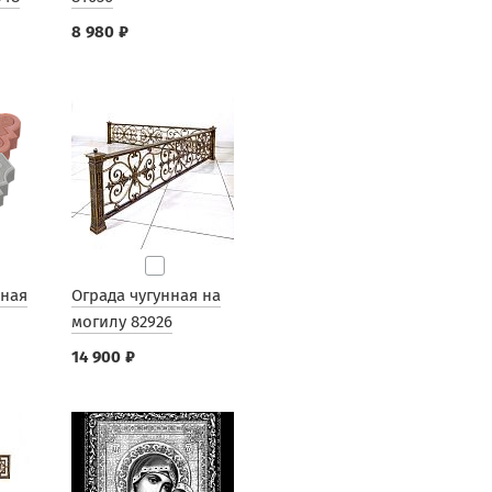
8 980 ₽
рная
Ограда чугунная на
могилу 82926
14 900 ₽