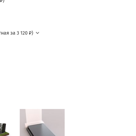
₽)
ная за 3 120 ₽)