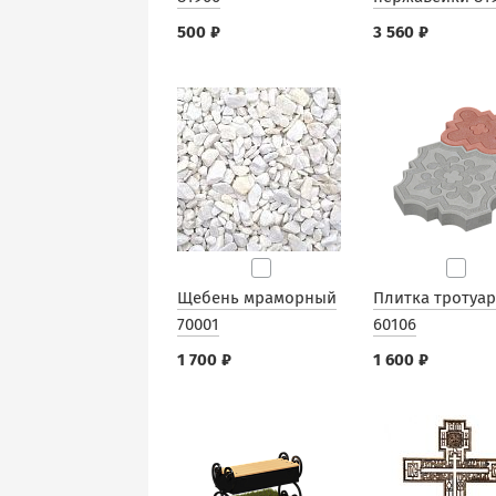
500 ₽
3 560 ₽
Щебень мраморный
Плитка тротуа
70001
60106
1 700 ₽
1 600 ₽