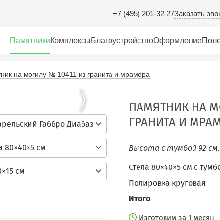
Заказать зво
+7 (495) 201-32-27
Памятники
Комплексы
Благоустройство
Оформление
Поле
ник на могилу № 10411 из гранита и мрамора
ПАМЯТНИК НА М
ГРАНИТА И МРА
арельский Габбро Диабаз
а 80×40×5 см
Высота с тумбой 92 см
Стела 80×40×5 см c тумб
0×15 см
Полировка круговая
Итого
Изготовим за 1 месяц