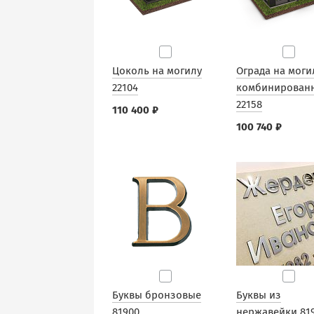
Цоколь на могилу
Ограда на моги
22104
комбинирован
22158
110 400 ₽
100 740 ₽
Буквы бронзовые
Буквы из
81900
нержавейки 81