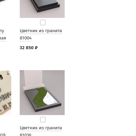
лу
Цветник из гранита
ная
81004
32 850 ₽
Цветник из гранита
918
81036