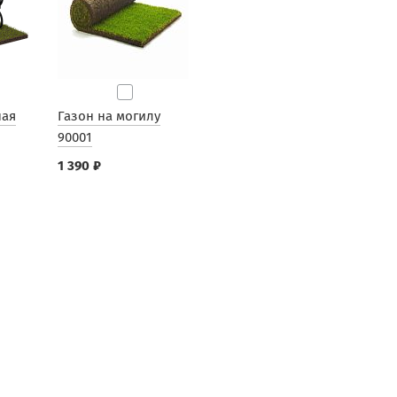
ная
Газон на могилу
90001
1 390 ₽