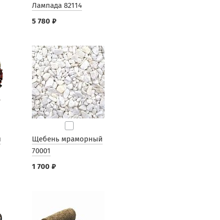
Лампада 82114
5 780 ₽
ы
Щебень мраморный
70001
1 700 ₽