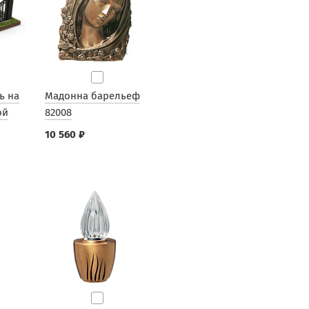
ь на
Мадонна барельеф
ой
82008
10 560 ₽