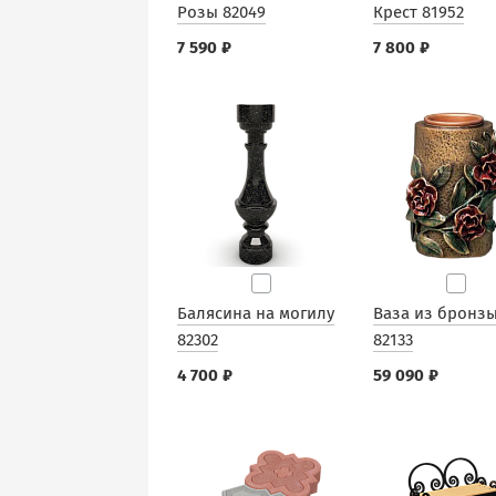
Розы 82049
Крест 81952
7 590 ₽
7 800 ₽
Балясина на могилу
Ваза из бронз
82302
82133
4 700 ₽
59 090 ₽