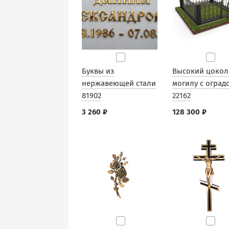
Буквы из
Высокий цокол
нержавеющей стали
могилу с оград
81902
22162
3 260 ₽
128 300 ₽