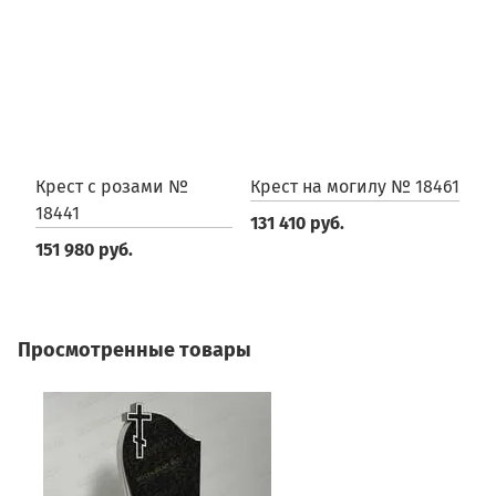
Крест с розами №
Крест на могилу № 18461
К
18441
131 410 руб.
2
151 980 руб.
Просмотренные товары