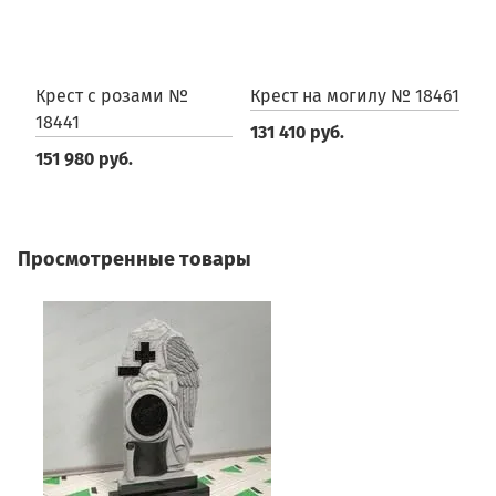
Крест с розами №
Крест на могилу № 18461
К
18441
131 410 руб.
2
151 980 руб.
Просмотренные товары