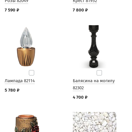
Розы 82049
Крест 81952
7 590 ₽
7 800 ₽
Лампада 82114
Балясина на могилу
82302
5 780 ₽
4 700 ₽