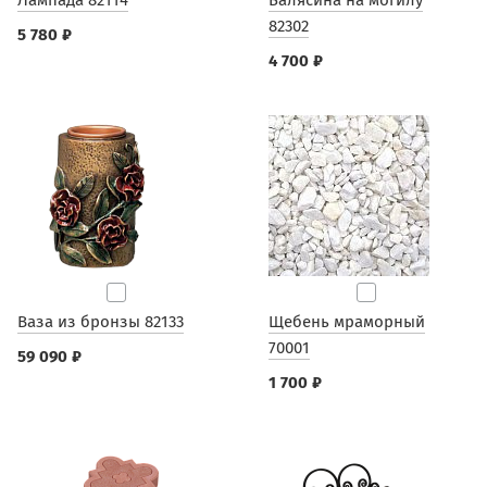
Лампада 82114
Балясина на могилу
82302
5 780 ₽
4 700 ₽
Ваза из бронзы 82133
Щебень мраморный
70001
59 090 ₽
1 700 ₽