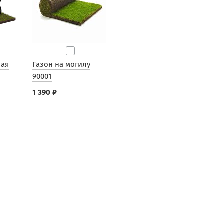
ная
Газон на могилу
90001
1 390 ₽