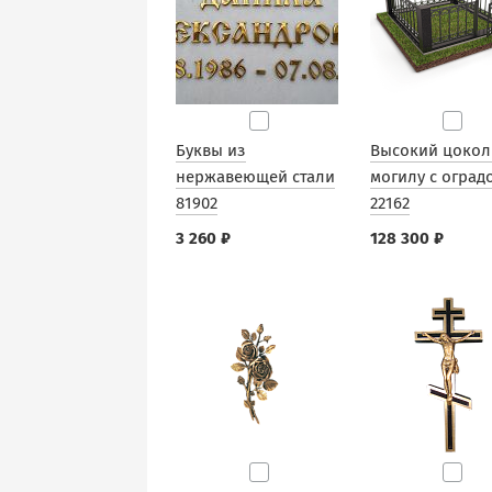
Буквы из
Высокий цокол
нержавеющей стали
могилу с оград
81902
22162
3 260 ₽
128 300 ₽