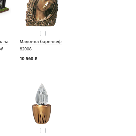
ь на
Мадонна барельеф
ой
82008
10 560 ₽