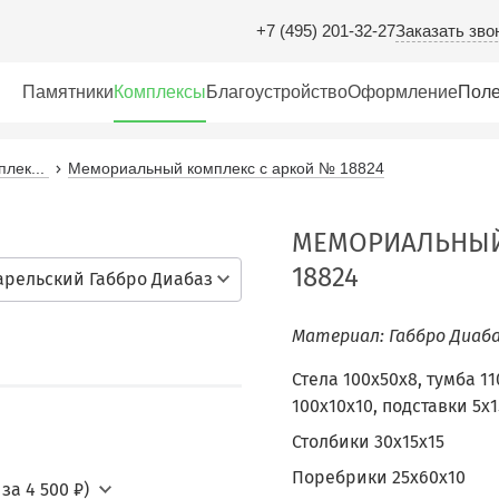
Заказать зво
+7 (495) 201-32-27
Памятники
Комплексы
Благоустройство
Оформление
Поле
лек...
Мемориальный комплекс с аркой № 18824
МЕМОРИАЛЬНЫЙ
18824
арельский Габбро Диабаз
Материал: Габбро Диаба
Стела 100х50х8, тумба 1
100х10х10, подставки 5х1
Столбики 30х15х15
Поребрики 25х60х10
за 4 500 ₽)