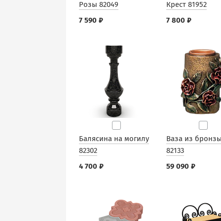
Розы 82049
Крест 81952
7 590 ₽
7 800 ₽
Балясина на могилу
Ваза из бронз
82302
82133
4 700 ₽
59 090 ₽