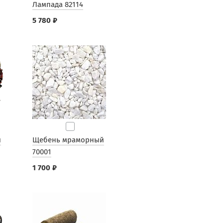
Лампада 82114
5 780 ₽
ы
Щебень мраморный
70001
1 700 ₽