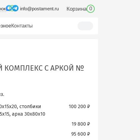
нок
Корзина
info@postament.ru
0
зное
Контакты
 КОМПЛЕКС С АРКОЙ №
з.
10х15х20, столбики
100 200 ₽
5х15, арка 30х80х10
19 800 ₽
95 600 ₽